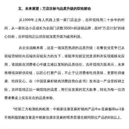
五、未来展望：万店目标与品质升级的双轮驱动
从1999年上海人民路上第一家门店起步，吉祥馄饨用二十余年的时
间，从一家街边小店成长为全国门店数3500+的连锁品牌，面对“万店计划”的雄
心目标，吉祥馄饨正以供应链深度升级为破局利器。
从企业战略来看，这是一场深思熟虑的品质升级：在餐饮业竞争已从
前端营销转向后端供应链实力的当下，谁能率先锁定优质原料并实现规模化应
用，谁就能在消费者心中建立难以复制的品质信任。吉祥馄饨方面表示，未来
将继续深耕供应链，以匠心打磨产品，不止于让消费者吃得美味，更要吃得健
康、吃得安心。在《中国亚麻籽猪肉消费趋势白皮书》发布这一产业里程碑之
际，吉祥馄饨正以一碗馄饨的温度，将行业发展的宏大叙事，转化为每一位消
费者餐桌上实实在在的品质体验。
*经第三方检测机构检测：中粮家佳康亚麻籽猪肉产品中α-亚麻酸和ω-3多
不饱和脂肪酸含量是中粮家佳康非亚麻籽喂养普通生猪同部位产品的6倍以上。