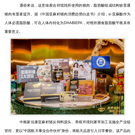
通俗来说，这意味着吉祥馄饨所使用的猪肉，脂肪酸组成结构较普通
猪肉有显著提升。据《中国亚麻籽猪肉消费趋势白皮书》介绍，α-亚麻酸作为
人体必需脂肪酸，可在人体内转化为DHA和EPA，对维持膳食脂肪酸平衡具有
重要意义。
中粮家佳康亚麻籽猪从饲料源头、养殖环境到屠宰加工实施全产业链
管控，更以“中国航天事业合作伙伴”身份，将航天品质引入日常餐饮。该产品此