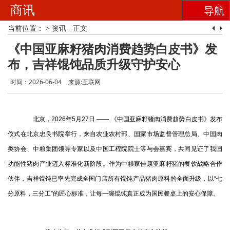
商讯
导航
当前位置：
>
资讯
- 正文
《中国亚麻籽猪肉消费趋势白皮书》发
布，吉祥馄饨品质升级守护安心
时间：2026-06-04
来源:互联网
北京，2026年5月27日 —— 《中国亚麻籽猪肉消费趋势白皮书》发布
仪式在北京忠良书院举行，来自农业农村部、国家市场监督管理总局、中国肉
类协会、中粮集团领导专家以及中国工程院院士等与会嘉宾，共同见证了我国
功能性猪肉产业迈入标准化新阶段。作为中粮家佳康亚麻籽猪的餐饮战略合作
伙伴，吉祥馄饨已率先完成全国门店所有馄饨产品猪肉原料的全面升级，以“七
分原料，三分工”的匠心标准，让每一碗馄饨真正成为国民餐桌上的安心保障。