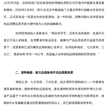
12月26日起，吉祥馄饨门店全线馄饨所用猪肉原料正式升级为中粮家佳康亚麻
籽猪肉；2026年1月8日，双方在北京中粮福临门大厦共同举行战略合作发布仪
式，正式宣告这一深度合作的全面落地。这一时间线，清晰勾勒出吉祥馄饨在
肉品消费品质升级大潮中敢为人先的战略眼光。
吉祥馄饨创始人张彪表示：“再好的手艺，没有扎实的食材，也做不出
真正打动人的味道。在消费者对食品安全、健康与产品品质追求日益提升的背
景下，优质食材已成为餐饮品牌的核心竞争力。吉祥始终相信，‘七分原料，三
分工’。‘真材实料’并非一句口号，而是融入吉祥馄饨品牌基因的经营准则。”
二、原料焕新：航天品质标准开启品质新高度
馄饨之道，七分在馅，三分在皮。此次原料升级的核心——中粮家佳
康亚麻籽猪肉，拥有鲜明的品质底色。家佳康饲料研发专家刘则学博士介绍，
该产品基于十余年自主研发的以亚麻籽为特色的科学饲料配方与喂养技术，使
猪肉中α-亚麻酸含量达到普通猪肉的6倍以上，并已获得国家发明专利。