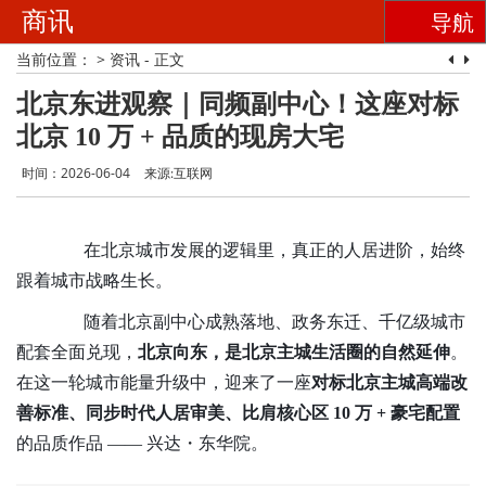
商讯
导航
当前位置：
>
资讯
- 正文
北京东进观察｜同频副中心！这座对标
北京 10 万 + 品质的现房大宅
时间：2026-06-04
来源:互联网
在北京城市发展的逻辑里，真正的人居进阶，始终
跟着城市战略生长。
随着北京副中心成熟落地、政务东迁、千亿级城市
配套全面兑现，
北京向东，是北京主城生活圈的自然延伸
。
在这一轮城市能
量
升级中，迎来了一座
对标北京主城
高端
改
善标准、同步
时代
人居审美、比肩核心区
10 万 + 豪宅配置
的品质作品
—— 兴达・东华院。