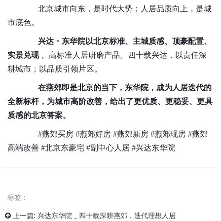
北京城市向东，是时代大势；人居品质向上，是城
市底色。
兴达・东华院以北京标准、主城质感、顶豪配置、
实景兑现
，
高标准
人居
研磨产品
。四十载兴达，以责任深
耕城市；以品质引领片区。
在燕郊即是北京的当下，东华院，成为人居迭代的
全新标杆，为城市高阶改善，给出了更优质、更稳妥、更具
质感的北京答案。
#燕郊买房 #燕郊好房 #燕郊新房 #燕郊现房 #燕郊
高端改善 #北京东豪宅 #副中心人居 #兴达东华院
标签：
上一篇:
兴达东华院 _ 四十载深耕燕郊，迭代理想人居