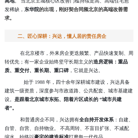
高地
。
当北京主城核心区改善门槛持续走高、高端住宅愈
发稀缺，
东华院
的出现，刚好
契合同频北京的高端改善需
求
。
二、匠心深耕：兴达，懂人居的责任房企
在北京楼市，外来房企更迭频繁、产品快速复制、周
转优先；有一家企业始终坚守
长期主义的
造房逻辑：重品
质、重交付、重长期、重口碑
，它就是兴达。
始于
1988 年，四十余年深耕城市建设，兴达具备
建筑一级资质，深度参与市政道路、公共配套、城市基建建
设。
是跟着北京城市东拓、陪着片区成长的
“城市共建
者”。
和普通房企不同，兴达拥有
全自持开发体系
：自建、
自管、自营、自持物业。
不高周转、不盲目扩张、不减配
缩水，始终以
豪宅的建造标准
打磨每一代作品。