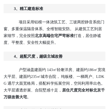
3、精工建造标准
项目采用铝模一体浇筑工艺、三玻两腔静音系统门
窗、多重保温隔音体系、全维智能安防。
从建筑工艺到居
家细节，完全按照
北京高端住宅严苛标准
打造，居住静谧
度、平整度、安全性大幅提升。
4、超配尺度，越级主城改善
户型涵盖
建面约
143㎡轻奢洋房、
建面约
186㎡宽境
大平层、
建面约
235㎡城市合院， 纯板楼、一梯两户、LDK
G 通厅大面宽格局，搭配科学拓展空间，空间利用率出色。
大平层通透舒展、合院墅感十足，
居住尺度完全对标北京千
万级改善大宅
。