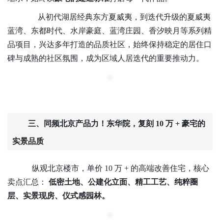
从初代湖居经典东方夏威夷，到迭代升级的
夏威夷
蓝湾、东都时代、水岸豪庭、蓝湾庄园、香汐映月等
系列
精
品项目
，兴达多年打造的品质社区，始终保持稳定的居住口
碑与成熟的社区氛围，成为
区域
人居迭代的重要推动力。
三、
同频北京产品力
！东华院，复刻
10 万 + 豪宅的
实景品质
纵观北京楼市，单价
10 万 + 的高端改善住宅，核心
卖点
汇总
：
低密土地、公建化立面、精工工艺、纯粹圈
层、实景现房、仪式感园林。