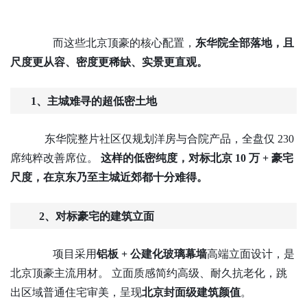
而这些北京顶豪的核心配置，
东华院全部落地，且
尺度更从容、密度更稀缺、实景更直观。
1、主城难寻的超低密土地
东华院整片社区仅规划洋房与合院产品，全盘仅
230
席纯粹改善席位。
这样的低密纯度，对标北京
10 万 + 豪宅
尺度，在京东乃至主城近郊都十分难得。
2、对标豪宅的建筑立面
项目采用
铝板
+ 公建化玻璃幕墙
高端立面设计，是
北京顶豪主流用材。
立面质感简约高级、耐久抗老化，跳
出区域普通住宅审美，呈现
北京封面级建筑颜值
。