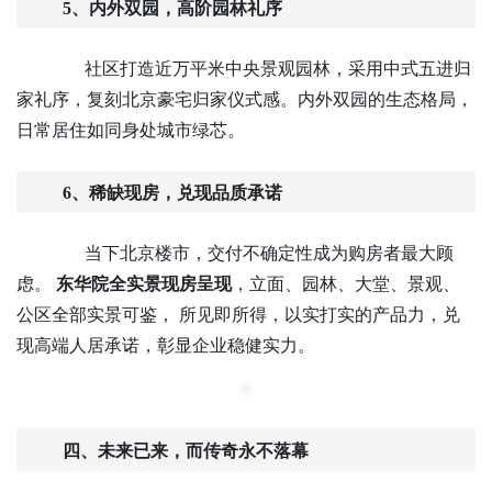
5、内外双园，高阶园林礼序
社区打造近万
平米
中央景观园林，采用中式五进归
家礼序，复刻北京豪宅归家仪式感。内外双园的生态格局，
日常居住如同身处城市绿芯。
6、稀缺现房，兑现品质承诺
当下北京楼市，交付不确定性成为购房者最大顾
虑。
东华院全实景现房呈现
，立面、园林、大堂、景观、
公区全部实景可鉴，
所见即所得，以实打实的产品力，兑
现高端人居承诺，彰显企业稳健实力。
四、
未来已来，而传奇永不落幕