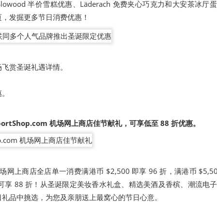
Slowood 半价雪糕优惠、Läderach 免费夹心巧克力和大安茶冰厅
页
，发掘更多节日消费优惠！
场飞赏圣诞礼遇详情。
惠。
portShop.com
机场网上商店佳节献礼，可享低至
88
折优惠。
com 机场网上商店全店单一消费满港币 $2,500 即享 96 折，满港币 $5,5
00 更可享 88 折！从圣诞限定美妆香水礼盒、精选美酒及香槟、潮流电
日礼品中挑选，为您及亲朋送上最窝心的节日心意。