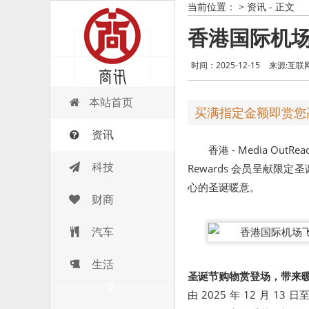
当前位置：
>
资讯
- 正文
香港国际机
时间：2025-12-15
来源:互联
商讯
本站首页
买满指定金额即赏您高
资讯
香港 -
Media OutRea
科技
Rewards
会员呈献限定圣
心的圣诞暖意。
财商
汽车
生活
圣诞节购物赏登场，带来
由 2025 年 12 月 13 