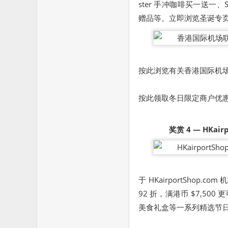
ster 手冲咖啡买一送一、
赠品等。立即浏览
圣诞专
按此
浏览有关香港国际机
按此
领取冬日限定商户优
奖赏
4
—
HKair
于 HKairportShop.
92 折，满港币 $7,5
美食礼盒等一系列精选节