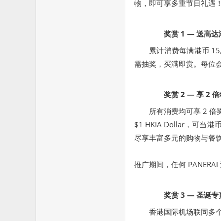
物，即可享多重节日礼遇
奖赏
1
— 送高达
累计消费每满港币 15
需抽奖，买满即赏。每位会
奖赏
2
— 享
2
倍
所有消费均可享 2 倍奖
$1 HKIA Dollar，可
尽享丰富多元的购物与餐
推广期间，任何 PANERA
奖赏
3
— 圣诞
香港国际机场联同多个人气