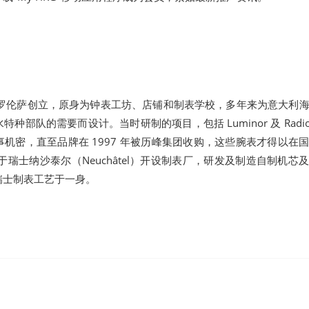
0 年在佛罗伦萨创立，原身为钟表工坊、店铺和制表学校，多年来为意大利
部队的需要而设计。当时研制的项目，包括 Luminor 及 Radiom
机密，直至品牌在 1997 年被历峰集团收购，这些腕表才得以在
I 于瑞士纳沙泰尔（Neuchâtel）开设制表厂，研发及制造自制机芯
瑞士制表工艺于一身。