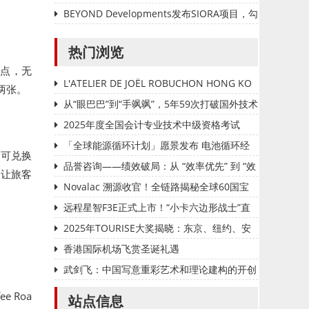
业考察交流
BEYOND Developments发布SIORA项目，勾
勒迪拜群岛“有意义生活”的全新愿景
热门浏览
航点，无
L'ATELIER DE JOËL ROBUCHON HONG KO
两张。
NG 延续十八载辉煌传奇 今夏载誉回归置地廣塲
从“眼巴巴”到“手飒飒”，5年59次打破国外技术
垄断——国家管网集团北京管道有限公司“红色
2025年度全国会计专业技术中级资格考试
劲旅自主维保突击队”攻坚实录
（甘肃考区）报名公告
「全球能源循环计划」愿景发布 电池循环经
即可兑换
济加速落地
品誉咨询——绩效破局：从 “效率优先” 到 “效
用，让旅客
能质变” 的管理范式革新
Novalac 溯源收官！全链路揭秘全球60国宝
妈安心密码
远程星智F3E正式上市！“小卡六边形战士”直
击城配用户运营痛点
2025年TOURISE大奖揭晓：东京、纽约、安
卡什与巴黎荣获首届殊荣
香港国际机场飞赏圣诞礼遇
武剑飞：中国写意重彩艺术和理论建构的开创
者
 Roa
站点信息