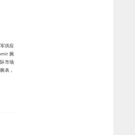
海军供应
ir 腕
国际市场
及腕表，