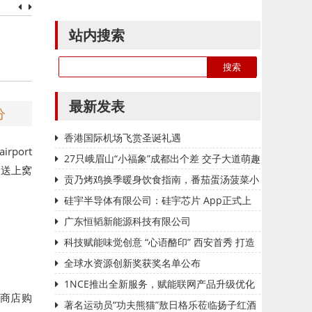
站内搜索
最新发表
分
香港国际机场飞赏圣诞礼遇
airport
27只峨眉山“小福象”成都出个差 交子大道萌趣
家送上窝
巡游
贡乃烤鸡换季暖身饮食指南，番茄蛋汤菠菜小
炒都安排好
硅宇半导体有限公司：硅宇芯片 App正式上
线
广东恒韬新能源科技有限公司
科技赋能味觉创意 “心语酪印” 西安首秀 打造
可定制酸奶消费新场景
全球水资源创新奖获奖名单公布
1NCE推出全新服务，赋能联网产品升级优化
网上商店购
著名运动员“功夫熊猫”敖日格乐莅临扬子红酒