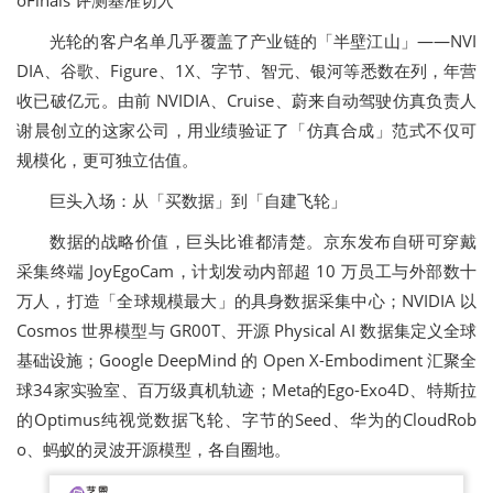
光轮的客户名单几乎覆盖了产业链的「半壁江山」——NVI
DIA、谷歌、Figure、1X、字节、智元、银河等悉数在列，年营
收已破亿元。由前 NVIDIA、Cruise、蔚来自动驾驶仿真负责人
谢晨创立的这家公司，用业绩验证了「仿真合成」范式不仅可
规模化，更可独立估值。
巨头入场：从「买数据」到「自建飞轮」
数据的战略价值，巨头比谁都清楚。京东发布自研可穿戴
采集终端 JoyEgoCam，计划发动内部超 10 万员工与外部数十
万人，打造「全球规模最大」的具身数据采集中心；NVIDIA 以
Cosmos 世界模型与 GR00T、开源 Physical AI 数据集定义全球
基础设施；Google DeepMind 的 Open X-Embodiment 汇聚全
球34家实验室、百万级真机轨迹；Meta的Ego-Exo4D、特斯拉
的Optimus纯视觉数据飞轮、字节的Seed、华为的CloudRob
o、蚂蚁的灵波开源模型，各自圈地。