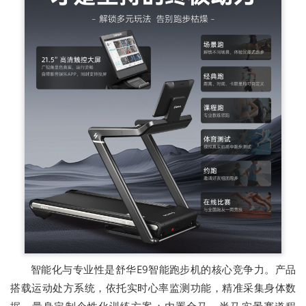
智能化与专业性是舒华E9智能跑步机的核心竞争力。产品
搭载运动处方系统，依托实时心率监测功能，精准采集身体数
据，量身定制个性化训练方案；内置全马、半马实景赛道程