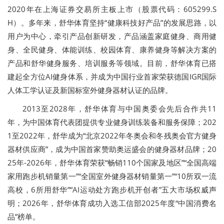
2020年在上海证券交易所主板上市（股票代码：605299.S
H）。多年来，舒华体育坚持“健康科技好产品”的发展思路，以
用户为中心，牵引产品创新研发，产品涵盖家庭健身、商用健
身、全民健身、体能训练、校园体育、康养健身等解决方案的
产品和舒华健身服务、培训服务等领域。目前，舒华体育已搭
建起全方位AI健身体系，并成为中国行业首家荣获德国IGR国际
人体工学认证及新国标室外健身器材认证的品牌。
2013至2028年，舒华体育与中国奥委会先后合作共11
年，为中国体育代表团提供专业健身训练装备和服务保障；202
1至2022年，舒华成为“北京2022年冬奥会和冬残奥会官方健身
器材供应商”，成为中国首家赞助奥运盛会的健身器材品牌；20
25年-2026年，舒华体育荣获“畅销110个国家及地区”“全国高端
家用跑步机销量第一”“全国室外健身器材销量第一”“10所双一流
高校，6所用舒华”“AI运动处方跑步机开创者”五大市场权威声
明；2026年，舒华体育成功入选工信部2025年度“中国消费名
品”榜单。