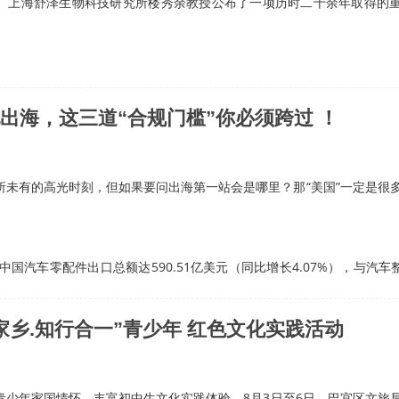
、上海舒泽生物科技研究所楼秀余教授公布了一项历时二十余年取得的
出海，这三道“合规门槛”你必须跨过 ！
有的高光时刻，但如果要问出海第一站会是哪里？那“美国”一定是很
汽车零配件出口总额达590.51亿美元（同比增长4.07%），与汽车整车
家乡.知行合一”青少年 红色文化实践活动
年家国情怀，丰富初中生文化实践体验，8月3日至6日，巴宜区文旅