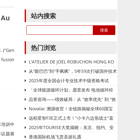
站内搜索
 Au
热门浏览
. (“Gen
 fusion
L'ATELIER DE JOËL ROBUCHON HONG KO
NG 延续十八载辉煌传奇 今夏载誉回归置地廣塲
从“眼巴巴”到“手飒飒”，5年59次打破国外技术
垄断——国家管网集团北京管道有限公司“红色
2025年度全国会计专业技术中级资格考试
劲旅自主维保突击队”攻坚实录
（甘肃考区）报名公告
「全球能源循环计划」愿景发布 电池循环经
济加速落地
品誉咨询——绩效破局：从 “效率优先” 到 “效
能质变” 的管理范式革新
Novalac 溯源收官！全链路揭秘全球60国宝
妈安心密码
远程星智F3E正式上市！“小卡六边形战士”直
示培训中
击城配用户运营痛点
2025年TOURISE大奖揭晓：东京、纽约、安
等议题展
卡什与巴黎荣获首届殊荣
香港国际机场飞赏圣诞礼遇