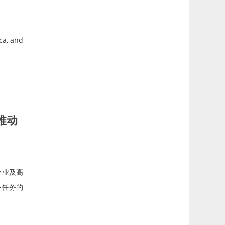
ca, and
推动
企业及高
务任务的