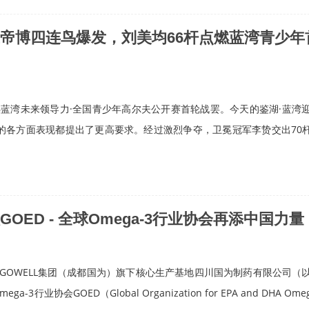
帝博四连鸟爆发，刘美均66杆点燃蓝湾青少年
6蓝湾未来领导力·全国青少年高尔夫公开赛首轮战罢。今天的鉴湖·蓝湾
的各方面表现都提出了更高要求。经过激烈争夺，卫冕冠军李贽交出70杆
OED - 全球Omega-3行业协会再添中国力量
为GOWELL集团（成都国为）旗下核心生产基地四川国为制药有限公司（
3行业协会GOED（Global Organization for EPA and DHA Ome