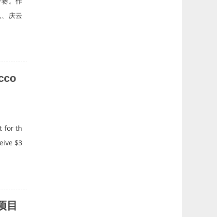
开赛。作
队、庆云
cco
 for th
eive $3
项目