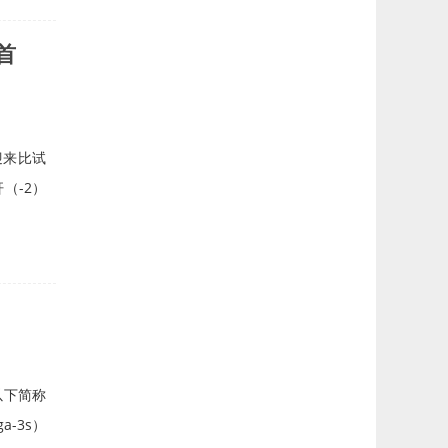
首
迎来比试
（-2）
以下简称
ga-3s）