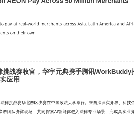
on AEON Pay Across 50 Million Merchants
 pay at real-world merchants across Asia, Latin America and Afri
ments on their own
 (GLOBE NEWSWIRE) -- Qubic has p...…
体法律挑战赛收官，华宇元典携手腾讯WorkBuddy
实应用
能体法律挑战赛华北赛区决赛在中国政法大学举行。来自法律实务界、科技
参赛团队齐聚现场，共同探索AI智能体进入法律专业场景、完成真实业