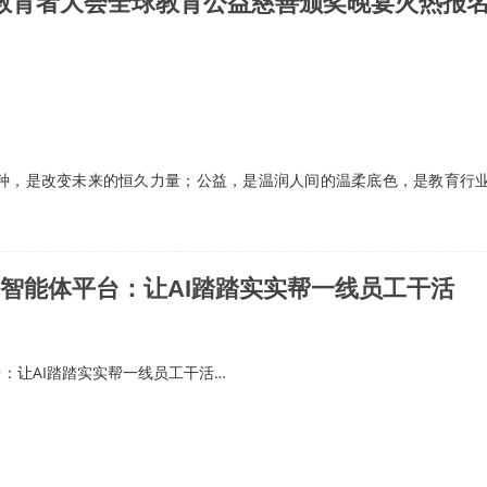
世界教育者大会全球教育公益慈善颁奖晚宴火热报
26WWEC世界教育者大会（第12届）联合承办单位。
种，是改变未来的恒久力量；公益，是温润人间的温柔底色，是教育行
。在推进教育公平、赋能行业创新、助力教育振兴...…
”智能体平台：让AI踏踏实实帮一线员工干活
台：让AI踏踏实实帮一线员工干活…