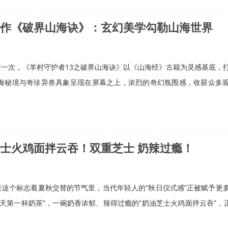
作《破界山海诀》：玄幻美学勾勒山海世界
次，《羊村守护者13之破界山海诀》以《山海经》古籍为灵感基底，
海秘境与奇珍异兽具象呈现在屏幕之上，浓烈的奇幻氛围感，收获众多
士火鸡面拌云吞！双重芝士 奶辣过瘾！
个标志着夏秋交替的节气里，当代年轻人的“秋日仪式感”正被赋予更
天第一杯奶茶”，一碗奶香浓郁、辣得过瘾的“奶油芝士火鸡面拌云吞”，正成