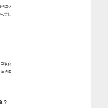
支部及2
力与责任
公司联合
。活动紧
单？