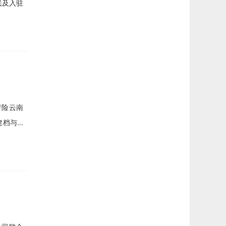
民及入驻
产险云南
与...