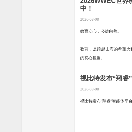
2026WWEC
重磅官宣：科大讯飞成为20
中！
2026-08-08
作为中国人工智...…
教育立心，公益向善。
教育，是跨越山海的希望火
的初心担当。
深耕教育沃土，笃行公益初心
视比特发布“翔睿
2026-08-08
视比特发布“翔睿”智能体平