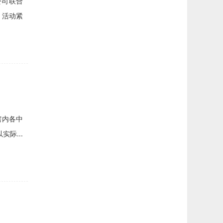
公司联合
。活动紧
辖内各中
际...