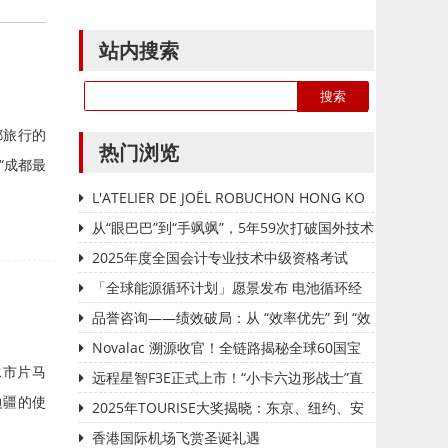
站内搜索
都旅行的
热门浏览
“成都最
L'ATELIER DE JOËL ROBUCHON HONG KO
NG 延续十八载辉煌传奇 今夏载誉回归置地廣塲
从“眼巴巴”到“手飒飒”，5年59次打破国外技术
垄断——国家管网集团北京管道有限公司“红色
2025年度全国会计专业技术中级资格考试
劲旅自主维保突击队”攻坚实录
（甘肃考区）报名公告
「全球能源循环计划」愿景发布 电池循环经
济加速落地
品誉咨询——绩效破局：从 “效率优先” 到 “效
能质变” 的管理范式革新
Novalac 溯源收官！全链路揭秘全球60国宝
水市片马
妈安心密码
远程星智F3E正式上市！“小卡六边形战士”直
边疆的使
击城配用户运营痛点
2025年TOURISE大奖揭晓：东京、纽约、安
卡什与巴黎荣获首届殊荣
香港国际机场飞赏圣诞礼遇