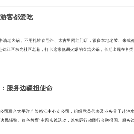
游客都爱吃
牛油老火锅，不用扎堆春熙路、太古里网红门店，很多本地老饕、来成
赴锦江区东光社区老巷，打卡这家低调火爆的叁熺火锅，长期出现在各类
：服务边疆担使命
公司联合太平洋产险怒江中心支公司，组织党员代表及业务骨干赴泸
戍边民辅警、红色教育”主题实践活动，以实际行动践行金融报国、服务