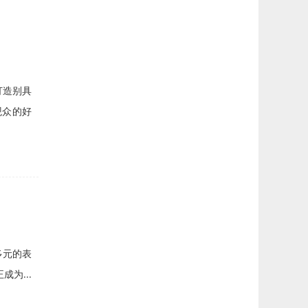
打造别具
观众的好
多元的表
为...