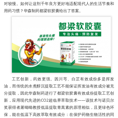
对较慢。如何让这剂千年良方更好地适配现代人的生活节奏和
用药习惯？华森制药都梁软胶囊给出了答案。
工艺创新，药效更强。因川芎、白芷有效成份多是挥发
油，而传统的水煮醇沉提取工艺不能保证挥发油有效成分被充
分提取，因此华森制药进行了都梁软胶囊有效成份提取工艺创
新，应用现代先进的CO2超临界萃取技术——该技术与诺贝尔
奖获得者屠呦呦教授低温提取青蒿素的原理相似，且更绿色环
保，能在低温下高效萃取有效成分：在保护药物生物活性的同