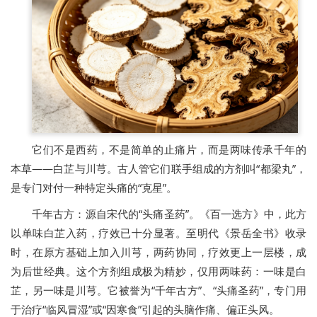
它们不是西药，不是简单的止痛片，而是两味传承千年的
本草——白芷与川芎。古人管它们联手组成的方剂叫“都梁丸”，
是专门对付一种特定头痛的“克星”。
千年古方：源自宋代的“头痛圣药”。《百一选方》中，此方
以单味白芷入药，疗效已十分显著。至明代《景岳全书》收录
时，在原方基础上加入川芎，两药协同，疗效更上一层楼，成
为后世经典。这个方剂组成极为精妙，仅用两味药：一味是白
芷，另一味是川芎。它被誉为“千年古方”、“头痛圣药”，专门用
于治疗“临风冒湿”或“因寒食”引起的头脑作痛、偏正头风。