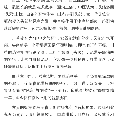
经，最擅长的就是“祛风散寒，通窍止痛”。中医认为，头痛多因
“风邪”上扰。白芷的药性能够向上行走到头部，像一位先锋官，
驱散侵入头部的风寒之邪，并直接作用于疼痛的部位，起到快
速缓解的作用。它尤其擅长治疗前额、眉棱骨处的疼痛。
川芎被誉为“血中之气药”，它既能活血化瘀，又能行气开
郁。头痛的另一个重要原因是“不通则痛”，即气血运行不畅。川
芎的药性能够行遍全身，上行至巅顶（头顶），疏通头部堵塞
的经络，让气血顺畅流动。它就像一位后勤官，打通道路，保
证能量供应，从根本上解决疼痛的根源。
白芷主“散”，川芎主“通”。两味药联手，一个负责驱除致病
的外邪，一个负责疏通堵塞的经络，一散一通，双管齐下，将
导致头痛的“风寒”与“瘀滞”一同化解。这就是“都梁丸”能够穿越
千年，至今仍在临床应用的智慧所在。
古人的智慧固然宝贵，但传统丸剂也有其局限。传统都梁
丸多为蜜丸，服用剂量较大，口感甜腻，且崩解、吸收速度相