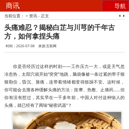
商讯
导航
当前位置：
>
资讯
- 正文
头痛难忍？揭秘白芷与川芎的千年古
方，如何拿捏头痛
时间：2026-07-08
来源:互联网
你是否经历过这样的时刻——工作压力一大，或是天气忽
冷忽热，太阳穴就开始“突突”地跳，脑袋像被一条过紧的带子狠
狠勒住，昏沉、胀痛，连带着情绪都变得烦躁不安。这时候，
你可能会去搜各种缓解头痛的方法：按摩、热敷、止痛药……但
你有没有想过，其实早在一千多年前，中国人对付这种恼人的
头痛，就已经有了两味“秘密武器”？