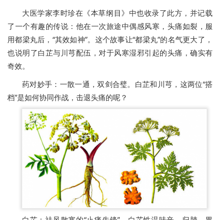
大医学家李时珍在《本草纲目》中也收录了此方，并记载
了一个有趣的传说：他在一次旅途中偶感风寒，头痛如裂，服
用都梁丸后，“其效如神”。这个故事让“都梁丸”的名气更大了，
也说明了白芷与川芎配伍，对于风寒湿邪引起的头痛，确实有
奇效。
药对妙手：一散一通，双剑合璧。白芷和川芎，这两位“搭
档”是如何协同作战，击退头痛的呢？
白芷：祛风散寒的“止痛先锋”。白芷性温味辛，归肺、胃