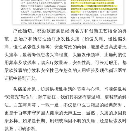
疗效确切。都梁软胶囊是经典名方和创新工艺结合的典
范，是治疗和预防性治疗原发性头痛（如偏头痛、慢性偏头
痛、慢性紧张性头痛等）安全有效的药物，能显著提高患者无
头痛率，显著降低患者头痛程度、头痛发作频率、止痛药的使
用频率及致残率，临床疗效显著，安全性高、可长期服用。都
梁软胶囊的疗效和安全性已在悠久的人用经验及现代循证医学
证据中得到证实。
头痛虽常见，却最易扰乱生活的节奏与心境。当脑袋像被
“紧箍咒”勒住时，除了硬扛，我们其实还有更温和、更智慧的解
法。白芷与川芎，一散一通，不仅是中医古籍里的经典药对，
更是千百年来守护国人健康的无声卫士。当然，头痛的原因复
杂多样。如果是长期、剧烈或病因不明的头痛，还是应该及时
就医，明确诊断。