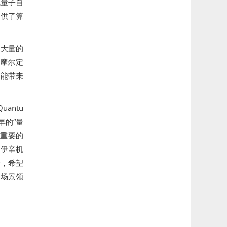
色量子自
提供了算
些大量的
摩尔定
智能带来
antu
早的“量
常重要的
干伊辛机
金，希望
个场景领