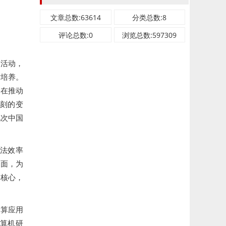
文章总数:63614
分类总数:8
评论总数:0
浏览总数:597309
题活动，
才培养。
子在推动
刻的变
此次中国
算法效率
方面，为
的核心，
计算应用
算机研