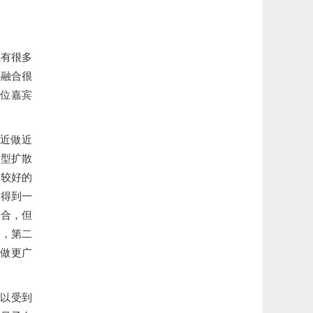
上有很多
的融合很
各位嘉宾
近做近
模型扩散
比较好的
以得到一
结合，但
来，第二
题做更广
可以受到