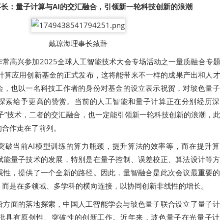
长：量子计算与AI的交汇融合，引领新一轮科技创新的浪潮
戴琼海理事长致辞
常高兴参加2025全球人工智能技术大会专场活动之一量质融合专
”量子计算应用创新基金的正式发布，这将能带来不一样的成果产出和人
会，也以一名科技工作者的身份对基金的设立表示祝贺，对玻色量
探索给予更高的赞赏。当前的人工智能和量子计算正在分别经历深
子”技术，二者的交汇融合，也一定能引领新一轮科技创新的浪潮，
的合作走在了前列。
突破当前AI模型训练的算力瓶颈，提升算法的效率等，而在提升
赋能量子技术的发展，特别是在量子控制、误差校正、算法设计等
展性，提供了一个全新的路径。因此，量智融合是此次会议最重要
，而是在多领域、多学科的横向连接，以协同创新非线性的增长。
沿方面的落地探索，中国人工智能学会与玻色量子联合设立了量子
批具有原创性、突破性的创新工作。近年来，玻色量子在光量子计