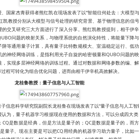
授、国家杰青获得者熊红凯在现场发表了以“智能往何处去：大模型
熊红凯教授分别从大模型与信号处理的研究背景、基于物理信息的信
理的交叉研究三大方面进行了深入分享。熊红凯教授提到，相干伊
QUBO问题的映射关系，与物理系统的自然演化特性，将能量下降
子阱等通用量子计算，具有量子比特数规模大、室温稳定运行、低
机的神经网络训练，是指利用光子自旋的哈密顿量和QUBO问题的
性，实现多层神经网络的训练过程。通过对数据和网络参数的编、
降过程可转化为组合优化问题，进而由相干伊辛机高效解决。
龙桂鲁教授：量子信息与人工智能
子信息科学研究院副院长龙桂鲁在现场发表了以“量子信息与人工智
授认为，量子机器学习根据现在使用的数据和方法，可以分成四大类
；CQ是数据是经典，但是方法是量子的；QC是数据是量子的，而
都是量子。现在主要是可以把CQ用经典的机器学习助力量子，比如