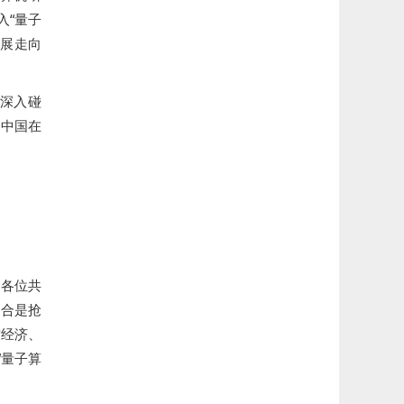
入“量子
发展走向
深入碰
动中国在
与各位共
融合是抢
空经济、
“量子算