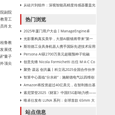
达迈前沿照明新品正式发布
从硅片到组件：深视智能高精度传感器覆盖光
究院副院
伏制造12大核心工位，SNEC 2025诚邀见证
热门浏览
I教育工
员肖太
2025年厦门用户大会丨ManageEngine卓
豪：AI赋能运维，智启未来新程
光影重构真实美学，大朋AI眼镜将带来“第一
龙桂鲁教
视角”新体验
斯坦德工业具身机器人携手国际先进技术应用
的发展优
推进中心（深圳）， 共筑具身智能产业创新生
Persona AI获2700万美元超额预种子轮融
研“量子
态
资，布局人形机器人未来
创意先锋 Nicola Formichetti 出任 M·A·C Co
内外顶尖
smetics 全球创意总监
聚势 谋远 创共赢丨科立讯2025全国合作伙伴
大会圆满落幕
智算中心面临“分水岭”：施耐德电气以四维创
新驱动价值破局
Amazon将投资超过40亿美元，在智利推出基
础设施区域
索尼荣登2025《财富》中国ESG影响力榜——
用科技与创意共筑可持续的未来
唯卓仕发布 LUNA 系列：全球首款 65mm 大
画幅 10 倍变焦电影镜头，售价 69.9 万起
站点信息