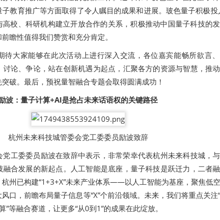
量子教育推广等方面取得了令人瞩目的成果和进展。玻色量子积极投
动与高校、科研机构建立开放合作的关系，积极推动中国量子科技的
和前瞻性值得我们赞赏和充分肯定。
期待大家能够在此次活动上进行深入交流，各位嘉宾能畅所欲言、
、讨论、争论，站在创新机遇为起点，汇聚各方的资源与智慧，推
先突破。最后，预祝量智融合专题会取得圆满成功！
励波：量子计算+AI是抢占未来话语权的关键路径
杭州未来科技城管委会党工委委员励波致辞
会党工委委员励波在致辞中表示，非常荣幸代表杭州未来科技城，
技融合发展的新起点。人工智能是底座，量子科技是跃迁力，二者
杭州已构建“1+3+X”未来产业体系——以人工智能为基座，聚焦低
风口，前瞻布局量子信息等“X”个前沿领域。未来，我们将重点关注
计算”等融合赛道，让更多“从0到1”的成果在此绽放。