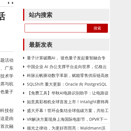
站内搜索
活
最新发表
量子计算破圈AI， 玻色量子发起量智融合专
专题活动
题活动在杭州圆满召开
中国企业 AI 办公支撑平台走向世界，亿格云
）、广东
再获近亿元融资
科脉云帆驱动数字革新，赋能零售供应链高效
学技术学
主席与杭
协同荣膺金翼奖
SQLShift 重大更新：Oracle 向 PostgreSQL
玻色量子
存储过程转换功能上线！
【免费工具】华秋AI电路识别助手：让电路设
计与分析变得轻松高效！
如意真彩相机全球首发上市！Intalight赛炜再
家科技创
次实现代际领先
盛大开幕！世环会集结全球低碳方案，共绘工
，这是由
业绿色未来
VR解决方案现身上海国际电影节，DPVR下一
算首次融
步落子AI眼镜
循光之律动，为更好而照亮：Waldmann沃