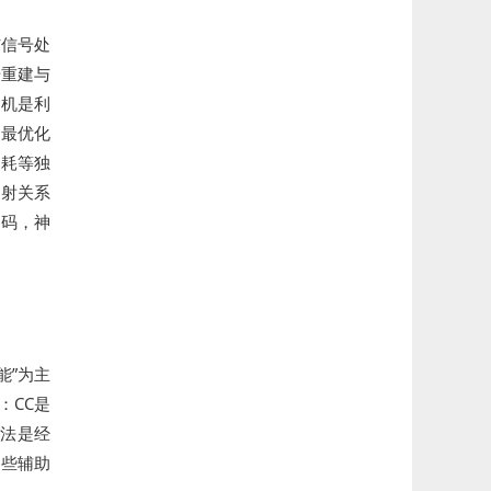
与信号处
号重建与
辛机是利
与最优化
功耗等独
映射关系
解码，神
能”为主
：CC是
方法是经
一些辅助