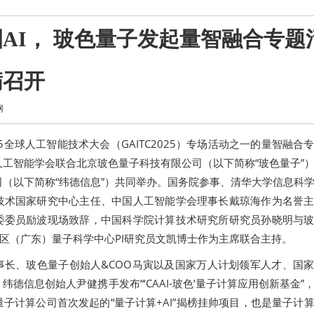
AI， 玻色量子发起量智融合专题
满召开
网
025全球人工智能技术大会（GAITC2025）专场活动之一的量智融合
工智能学会联合北京玻色量子科技有限公司（以下简称“玻色量子”
（以下简称“纬德信息”）共同举办。国务院参事、清华大学信息科
技术国家研究中心主任、中国人工智能学会理事长戴琼海作为名誉
委委员励波现场致辞，中国科学院计算技术研究所研究员孙晓明与
湾区（广东）量子科学中心PI研究员文凯博士作为主席联合主持。
事长、玻色量子创始人&COO马寅以及国家万人计划领军人才、国
德信息创始人尹健携手发布“‘CAAI-玻色’量子计算应用创新基金”
子计算公司首次发起的“量子计算+AI”揭榜挂帅项目，也是量子计