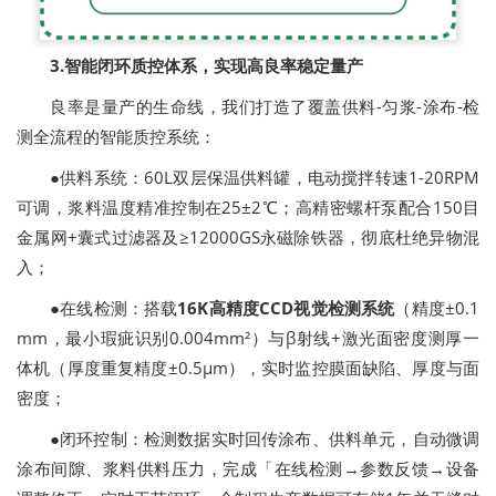
3.智能闭环质控体系，实现高良率稳定量产
良率是量产的生命线，我们打造了覆盖供料-匀浆-涂布-检
测全流程的智能质控系统：
●供料系统：60L双层保温供料罐，电动搅拌转速1-20RPM
可调，浆料温度精准控制在25±2℃；高精密螺杆泵配合150目
金属网+囊式过滤器及≥12000GS永磁除铁器，彻底杜绝异物混
入；
●在线检测：搭载
16K高精度CCD视觉检测系统
（精度±0.1
mm，最小瑕疵识别0.004mm²）与β射线+激光面密度测厚一
体机（厚度重复精度±0.5μm），实时监控膜面缺陷、厚度与面
密度；
●闭环控制：检测数据实时回传涂布、供料单元，自动微调
涂布间隙、浆料供料压力，完成「在线检测→参数反馈→设备