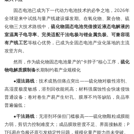
固态电池已成为下一代动力电池技术的必争之地，2026年
全球迎来中试线与量产线建设爆发期。在氧化物、聚合物、硫
化物三大技术路线中，
硫化物固态电池凭借接近液态电解液的
室温离子电导率、完美适配干法电极与锂金属负极、可兼容现
有产线工艺
等核心优势，已成为全固态电池产业化落地的主流
攻坚方向。
然而，作为硫化物固态电池量产的"卡脖子"核心工序，
硫化
物电解质膜制备
长期制约着产业规模化
●湿法路线
：技术成熟但痛点突出——硫化物对极性溶剂、
高湿度极度敏感，溶剂回收能耗高；材料强腐蚀性会快速侵蚀
普通设备；卷对卷生产易产生针孔、膜厚不均等缺陷，良品率
普遍偏低；
●干法路线
：无溶剂环保但门槛极高——硫化物颗粒成膜能
力弱，剪切力控制难度大；成品膜致密度不足、界面接触差；P
TFE易在负极还原引发稳定性问题，规模化量产能力尚未突破。