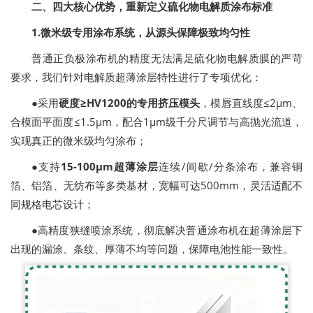
二、四大核心优势，重新定义硫化物电解质涂布标准
1.微米级专用涂布系统，从源头保障极致均匀性
普通正负极涂布机的精度无法满足硫化物电解质膜的严苛
要求，我们针对电解质超薄涂层特性进行了专项优化：
●采用
硬度≥HV1200的专用挤压模头
，模唇直线度≤2μm、
合模面平面度≤1.5μm，配合1μm级千分尺调节与高抛光流道，
实现真正的微米级均匀涂布；
●支持
15-100μm超薄涂层
连续/间歇/分条涂布，兼容铜
箔、铝箔、无纺布等多类基材，宽幅可达500mm，灵活适配不
同规格电芯设计；
●高精度狭缝喷涂系统，彻底解决普通涂布机在超薄涂层下
出现的漏涂、条纹、厚薄不均等问题，保障电池性能一致性。