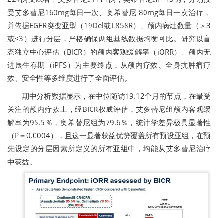
受艾多替尼160mg每日一次、奥希替尼 80mg每日一次治疗，
并依据EGFR突变亚型（19Del或L858R）、颅内病灶数量（＞3
或≤3）进行分层，严格确保两组基线数据均衡可比。研究以盲
态独立中心评估（BICR）的颅内客观缓解率（iORR）、颅内无
进展生存期（iPFS）为主要终点，从颅内疗效、全身抗肿瘤疗
效、安全性等多维度进行了全面评估。
期中分析数据显示，在中位随访19.12个月的节点，在最受
关注的颅内疗效上，经BICR权威评估，艾多替尼组颅内客观缓
解率为95.5％，奥希替尼组
为
79.6％，统计学差异极具显著性
（P＝0.0004），且这一显著获益优势覆盖所有预设亚组，在预
先设定的分层因素所定义的所有亚组中，均能从艾多替尼治疗
中获益。