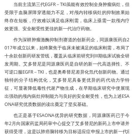
当前主流第三代EGFR－TKI虽能有效控制全身肿瘤病灶，但
受限于血脑屏障穿透能力不足，对颅内转移病灶的抑制效果始
终存在短板，疗效难以满足临床刚需，临床上亟需一款颅内疗
效更强、安全耐受性更佳的新一代治疗药物。
作为深耕肿瘤激酶抑制剂赛道的创新药企，同源康医药自2
017年成立以来，始终聚焦于临床未被满足的临床刚需，布局了
十余款创新药研发管线，覆盖从临床前研究到III期临床试验全研
发周期。艾多替尼是同源康医药是自研的新一代高选择性、不
可逆口服EGFR－TKI，也是奥希替尼差异化氘代创新药物。通过
独特的分子结构优化，艾多替尼具备更优异的药代动力学特
征，可显著降低毒性代谢产物生成，在早期临床研究中便展现
出强劲的颅内病灶抑制能力与良好的安全耐受性，也为上述ESA
ONA研究优质数据的读出奠定了坚实基础。
也正是基于ESAONA优异的研究数据，同源康医药已于
今
年2月向国家药
监局药审中心提交了艾多替尼的新药上市申请并
获得受理，这是以肺癌脑转移为目标适应症申报上市的新一代E