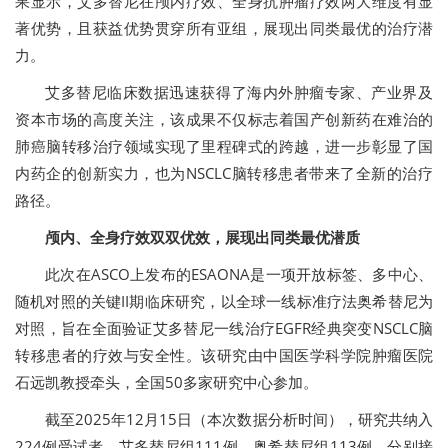
果显示，艾多替尼在颅内疗效、全身抗肿瘤疗效两大维度
有显
著优势
，且获益优势贯穿所有亚组，展现出同类最优的治疗潜
力。
艾多替尼临床数据迅速获得了海内外肿瘤专家、产业界及
资本市场的高度关注，该成果不仅标志着国产创新药在难治的
肺癌脑转移治疗领域实现了里程碑式的跨越，进一步彰显了国
内药企的创新实力，也为NSCLC脑转移患者带来了全新的治疗
路径。
颅内、全身疗效双双优效，展现出同类最优潜质
此次在ASCO上发布的ESAONA是一项开放标签、多中心、
随机对照的关键II期临床研究，以全球一线标准疗法奥希替尼为
对照，旨在全面验证艾多替尼一线治疗EGFR经典突变NSCLC脑
转移患者的疗效与安全性。该研究由中国医学科学院肿瘤医院
石远凯教授牵头，全国50多家研究中心参加。
截至2025年12月15日（本次数据分析时间），研究共纳入
224例受试者，艾多替尼组111例，奥希替尼组113例，分别接