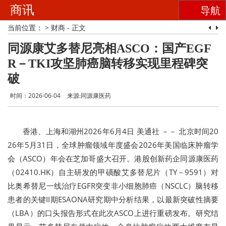
商讯
导航
当前位置：
>
财商
- 正文
同源康艾多替尼亮相ASCO：国产EGF
R－TKI攻坚肺癌脑转移实现里程碑突
破
时间：2026-06-04
来源:同源康医药
香港、上海和湖州
2026年6月4日
美通社 －－ 北京时间20
26年5月31日，全球肿瘤领域年度盛会2026年美国临床肿瘤学
会（ASCO）年会在芝加哥盛大召开。港股创新药企同源康医药
（02410.HK）自主研发的甲磺酸艾多替尼片（TY－9591）对
比奥希替尼一线治疗EGFR突变非小细胞肺癌（NSCLC）脑转移
患者的关键II期ESAONA研究期中分析结果，以最新突破性摘要
（LBA）的口头报告形式在此次ASCO上进行重磅发布。研究结