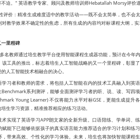
。" 英语教学专家、顾问及教师培训师Hebatallah Morsy评价
成性评价：精准生成难度适中的教学活动——既不会太简单，也不会
别对教学效果不确定性的焦虑，所有生成的内容均对标课程大纲，实
又一里程碑
00多名教师通过培生教学平台使用智能课程生成器功能，预计在今年
。该工具的推出，标志着培生人工智能战略的又一个里程碑，彰显
进的人工智能技术相融合的决心。
语学习者和教师的需求，将包括人工智能在内的技术工具融入到英
生Benchmark系列测评，能够全面测评学习者的听、说、读、写四
Benchmark Young Learner) 不仅将能力水平对标GSE，更能生成提
的培生学习资源，精准推荐相应的练习活动。
技术实现了英语学习APP朗文家的全新升级。口语陪练、学单词、
的赋能下已能够依据孩子的真实语言能力推荐适合的学习计划和练
环，带来高效、个性化的学习体验。未来，培生也将加快智能课程