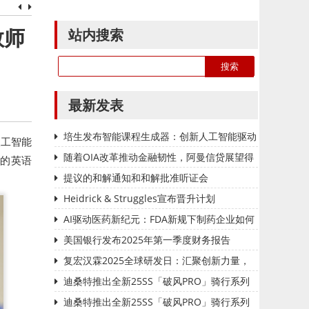
站内搜索
教师
最新发表
培生发布智能课程生成器：创新人工智能驱动
布人工智能
教师备课方式变革
随着OIA改革推动金融韧性，阿曼信贷展望得
纲的英语
到加强
提议的和解通知和和解批准听证会
Heidrick & Struggles宣布晋升计划
AI驱动医药新纪元：FDA新规下制药企业如何
抢占智能研发先机？
美国银行发布2025年第一季度财务报告
复宏汉霖2025全球研发日：汇聚创新力量，
驱动全球化战略再攀高峰
迪桑特推出全新25SS「破风PRO」骑行系列
与超轻「蝉翼壳」专业跑步夹克 以匠心助力破
迪桑特推出全新25SS「破风PRO」骑行系列