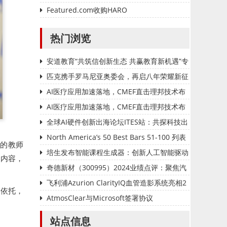
风前行
与超轻「蝉翼壳」专业跑步夹克 以匠心助力破
Featured.com收购HARO
风前行
热门浏览
安道教育“共筑信创新生态 共赢教育新机遇”专
题巡展系列活动 ——邯郸站圆满收官
匹克携手罗马尼亚奥委会，再启八年荣耀新征
程
AI医疗应用加速落地，CMEF直击理邦技术布
局
AI医疗应用加速落地，CMEF直击理邦技术布
局
全球AI硬件创新出海论坛ITES站：共探科技出
海新机遇
North America’s 50 Best Bars 51-100 列表
%的教师
培生发布智能课程生成器：创新人工智能驱动
汇内容，
教师备课方式变革
奇德新材（300995）2024业绩点评：聚焦汽
车领域开发成效明显，碳纤维及泰国基地投产助
飞利浦Azurion ClarityIQ血管造影系统亮相2
）为依托，
推增长
025春季CMEF
AtmosClear与Microsoft签署协议
站点信息