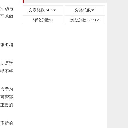
习活动与
文章总数:56385
分类总数:8
上可以做
评论总数:0
浏览总数:67212
建更多相
生英语学
不得不将
语言学习
即可智能
最重要的
源不断的