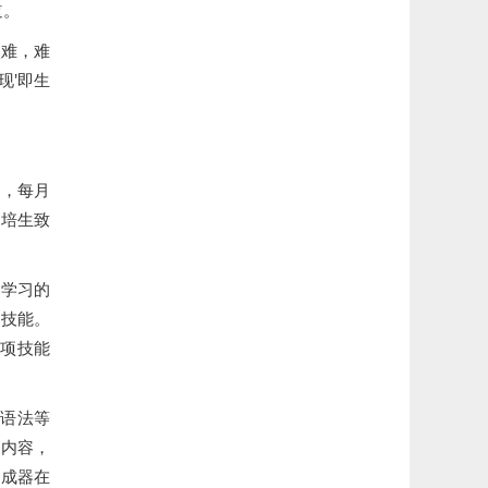
道。
太难，难
现'即生
内，每月
了培生致
语学习的
项技能。
升各项技能
练语法等
习内容，
生成器在