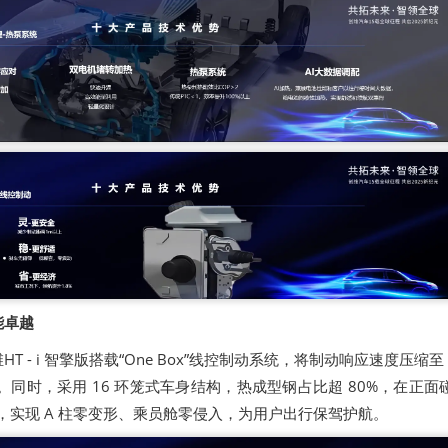
能卓越
 - i 智擎版搭载“One Box”线控制动系统，将制动响应速度压缩至 1
。同时，采用 16 环笼式车身结构，热成型钢占比超 80%，在正面
，实现 A 柱零变形、乘员舱零侵入，为用户出行保驾护航。