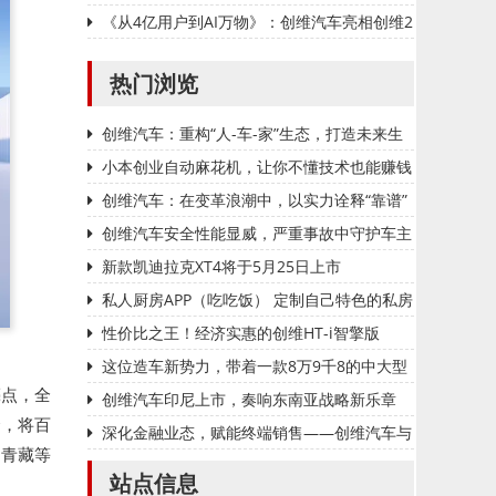
金配色
《从4亿用户到AI万物》：创维汽车亮相创维2
025年全品类客户大会暨创新科技展
热门浏览
创维汽车：重构“人-车-家”生态，打造未来生
活第三空间
小本创业自动麻花机，让你不懂技术也能赚钱
创维汽车：在变革浪潮中，以实力诠释“靠谱”
出行
创维汽车安全性能显威，严重事故中守护车主
平安
新款凯迪拉克XT4将于5月25日上市
私人厨房APP（吃吃饭） 定制自己特色的私房
菜
性价比之王！经济实惠的创维HT-i智擎版
这位造车新势力，带着一款8万9千8的中大型
亮点，全
混动SUV，杀来了！
创维汽车印尼上市，奏响东南亚战略新乐章
合，将百
深化金融业态，赋能终端销售——创维汽车与
、青藏等
中国银行广东省分行举行战略签约
站点信息