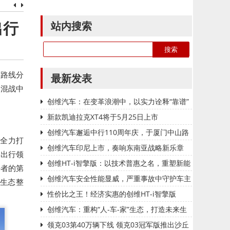
站内搜索
出行
术路线分
最新发表
场混战中
创维汽车：在变革浪潮中，以实力诠释“靠谱”
出行
新款凯迪拉克XT4将于5月25日上市
创维汽车邂逅中行110周年庆，于厦门中山路
，全力打
绽放创维之夜
创维汽车印尼上市，奏响东南亚战略新乐章
慧出行领
创维HT-i智擎版：以技术普惠之名，重塑新能
斗者的第
源SUV价值体系
创维汽车安全性能显威，严重事故中守护车主
与生态整
平安
性价比之王！经济实惠的创维HT-i智擎版
创维汽车：重构“人-车-家”生态，打造未来生
活第三空间
领克03第40万辆下线 领克03冠军版推出沙丘