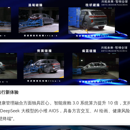
出行新体验
管理融合方面独具匠心。智能座舱 3.0 系统算力提升 10 倍，支持 
合 DeepSeek 大模型的小维 AIOS，具备方言交互、AI 绘画、健康风
慧终端”。