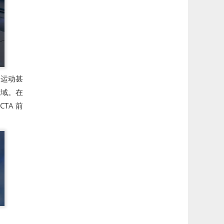
、运动甚
领域。在
TA 前