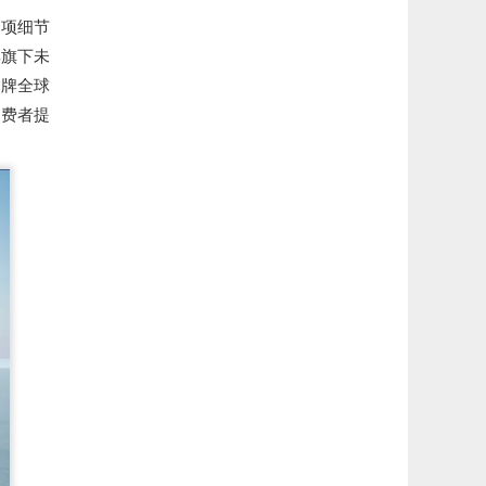
 项细节
其旗下未
品牌全球
消费者提