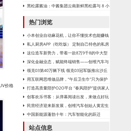
东用户喜爱
黑松露酱油：中酱集团云南新鲜黑松露与 8 小
时熬制的极致美味
热门浏览
小本创业自动麻花机，让你不懂技术也能赚钱
私人厨房APP（吃吃饭） 定制自己特色的私房
菜
这位造车新势力，带着一款8万9千8的中大型
混动SUV，杀来了！
深化金融业态，赋能终端销售——创维汽车与
中国银行广东省分行举行战略签约
领克03第40万辆下线 领克03冠军版推出沙丘
金配色
用互联网思维做品牌，“午后卫生巾”只为保护
UV价格
女人
打造高质量陪护O2O平台 “春风陪护”提供家人
般的陪伴
创客欢乐书客：从弹幕阅读出发，来做点好玩
的网络文学
民营经济迎来新发展，创维汽车创始人黄宏生
谈创业之道
中国新能源蓬勃十年：汽车智能化的跃迁
站点信息