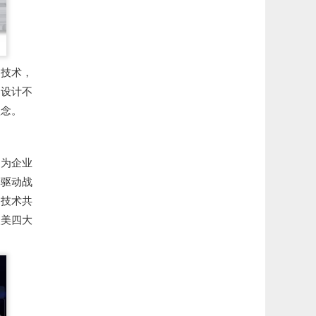
砌技术，
挡设计不
理念。
视为企业
轮驱动战
过技术共
欧美四大