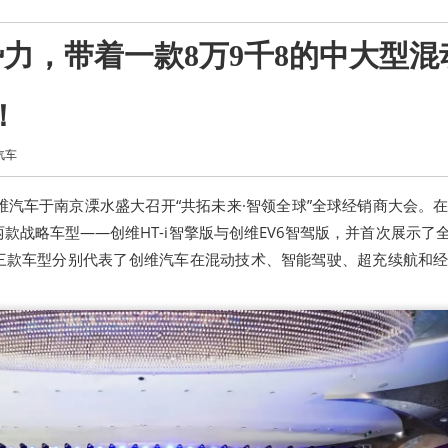
力，带着一款8万9千8的中大型混
！
汽车
，创维汽车于南京溧水盛大召开“共拓未来·智领全球”全球经销商大会。
款战略车型——创维HT-i智擎版与创维EV6智驾版，并首次展示了全
三款车型分别代表了创维汽车在混动技术、智能驾驶、超充续航和