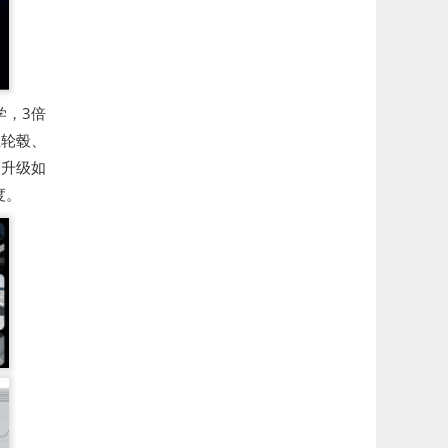
学，3倍
阻轮毂、
互升级如
度。