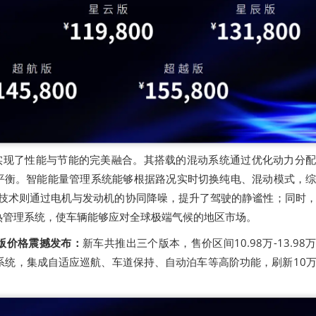
型实现了性能与节能的完美融合。其搭载的混动系统通过优化动力分
平衡。智能能量管理系统能够根据路况实时切换纯电、混动模式，
优化技术则通过电机与发动机的协同降噪，提升了驾驶的静谧性；同时
热管理系统，使车辆能够应对全球极端气候的地区市场。
驾版价格震撼发布：
新车共推出三个版本，售价区间10.98万-13.98
系统，集成自适应巡航、车道保持、自动泊车等高阶功能，刷新10