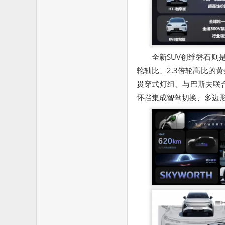
全新SUV创维磐石则
轮轴比、2.3倍轮高比的
贯穿式灯组、与巴斯夫联
怀挡集成智驾切换、多边