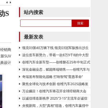
站内搜索
动S
最新发表
领克03第40万辆下线 领克03冠军版推出沙丘
在经销商
金配色
这位造车新势力，带着一款8万9千8的中大型
新SUV
混动SUV，杀来了！
创维汽车全新车型——创维磐石25年中旬正式
经典设计
上市
深化金融业态，赋能终端销售——创维汽车与
中国银行广东省分行举行战略签约
奇瑞发布智能化战略 打响智驾“普惠革命”
聚焦全球化与技术创新 创维汽车2025战略发
布会圆满落幕
万众瞩目！创维汽车将召开全球经销商大会
以诚信缔造新秩序 2025“3·15”主流车企诚信
服务联合声明正式发布
央视新闻，大型“真相”现场，创维汽车赢得中