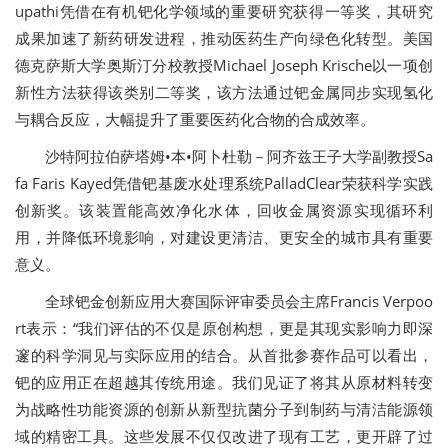
upathi凭借在有机钯化学领域的重要研究获得一等奖，其研究
成果加速了新药研发进程，推动医药生产向绿色化转型。美国
德克萨斯大学奥斯汀分校教授Michael Joseph Krische以一项创
新性方法获得该类别二等奖，该方法通过钯金属同步实现氢化
与耦合反应，大幅提升了重要医药化合物的合成效率。
沙特阿拉伯萨塔姆•本•阿卜杜勒－阿齐兹王子大学副教授Sa
fa Faris Kayed凭借钯基废水处理系统PalladClear荣获科学实践
创新奖。该装置能高效净化水体，回收金属资源实现循环利
用，并降低环境影响，对建设更清洁、更安全的城市具有重要
意义。
全球钯金创新应用大赛国际评审委员会主席Francis Verpoo
rt表示：“我们评估的不仅是原创构想，更是其现实影响力即深
邃的科学洞见与实际应用的结合。从首批参赛作品可以看出，
钯的应用正在超越其传统用途。我们见证了将其从原材料转变
为战略性功能资源的创新从新型抗菌分子到制药与清洁能源领
域的精密工具。这些发展不仅仅改进了现有工艺，更开辟了过