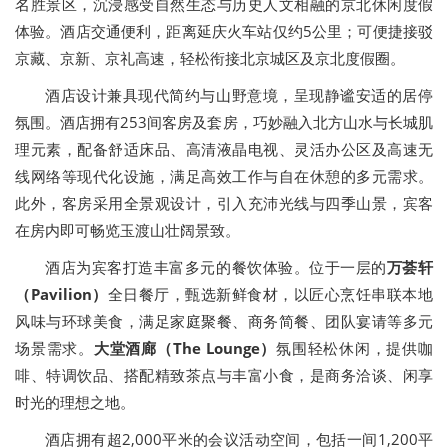
名胜景区，沉浸感受自然生态与历史人文相融的京北休闲度假
体验。酒店交通便利，距离延庆火车站仅约5公里；可便捷接驳
京藏、京新、京礼高速，轻松衔接北京城区及京北度假圈。
酒店设计兼具现代简约与山野意境，呈现静谧安适的居停
氛围。酒店拥有253间客房及套房，巧妙融入北方山水与长城肌
理元素，配备舒适床品、高清液晶电视、灵活办公区及高速无
线网络等现代化设施，满足高效工作与自在休憩的多元需求。
此外，客房采用全景观设计，引入充沛光线与四季山景，宾客
在房内即可畅览玉渡山壮阔景致。
酒店为宾客打造丰富多元的餐饮体验。位于一层的
万荟轩
（Pavilion）
全日餐厅，甄选新鲜食材，以匠心烹饪串联本地
风味与环球美食，满足家庭聚餐、商务简餐、团队宴请等多元
场景需求。
大堂酒廊（The Lounge）
氛围轻松休闲，提供咖
啡、特调饮品、搭配精致茶点与丰富小食，是商务洽谈、闲享
时光的理想之地。
酒店拥有超2,000平米的会议活动空间，包括一间1,200平