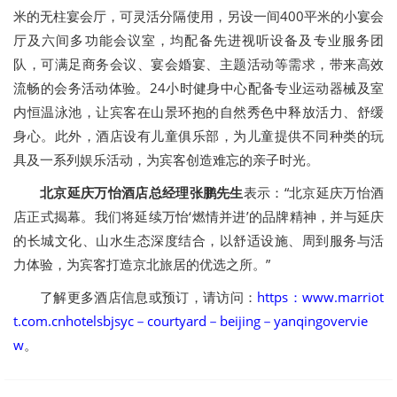
米的无柱宴会厅，可灵活分隔使用，另设一间400平米的小宴会
厅及六间多功能会议室，均配备先进视听设备及专业服务团
队，可满足商务会议、宴会婚宴、主题活动等需求，带来高效
流畅的会务活动体验。24小时健身中心配备专业运动器械及室
内恒温泳池，让宾客在山景环抱的自然秀色中释放活力、舒缓
身心。此外，酒店设有儿童俱乐部，为儿童提供不同种类的玩
具及一系列娱乐活动，为宾客创造难忘的亲子时光。
北京延庆万怡酒店总经理张鹏先生
表示：“北京延庆万怡酒
店正式揭幕。我们将延续万怡‘燃情并进’的品牌精神，并与延庆
的长城文化、山水生态深度结合，以舒适设施、周到服务与活
力体验，为宾客打造京北旅居的优选之所。”
了解更多酒店信息或预订，请访问：
https：www.marriot
t.com.cnhotelsbjsyc－courtyard－beijing－yanqingovervie
w
。