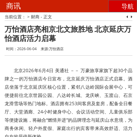
商讯
导航
当前位置：
>
财商
- 正文
万怡酒店亮相京北文旅胜地 北京延庆万
怡酒店活力启幕
时间：2026-06-04
来源:万怡酒店
北京
2026年6月4日
美通社 －－ 万豪旅享家旗下超30个品
牌之一的万怡酒店今日宣布，北京延庆万怡酒店正式启幕。酒
店坐落于北京延庆区核心位置，紧邻八达岭国际会展中心，可
便捷前往北京世园公园、八达岭长城、龙庆峡、玉渡山、石京
龙滑雪场等热门地标。酒店拥有253间客房及套房，配备全日餐
厅、大堂酒廊、24小时健身中心、会议活动空间、儿童俱乐部
等便捷设施，将融合“燃情并进”的品牌理念与延庆山水意境，为
商务休闲、轻户外度假、家庭出行的宾客带来高效舒适、活力
自在的居停新体验。