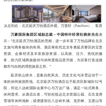
从左到右：北京延庆万怡酒店外观、万荟轩（Pavilion）、客房
万豪国际集团区域副总裁－中国特许经营杜晓林先生
表
示：“北京延庆万怡酒店的亮相，进一步丰富了万怡品牌在北京
文旅与商务板块的布局。酒店将依托北京冬奥延庆赛区的宝贵
资源、会展经济及丰富旅游资源，以高效、活力、热忱的服
务，助力区域商旅接待与休闲度假品质升级，为宾客打造连接
都市与自然的理想旅居之所。”
延庆依山傍水，是集自然风光、历史文化与冰雪运动于一
体的休闲旅游胜地。北京延庆万怡酒店位于延庆区新城街92号
院，邻近八达岭国际会展中心与万达广场，满足一站式商务、
休闲需求。从酒店出发，可轻松抵达北京世园公园、石京龙滑
雪场等休闲地标；或便捷前往八达岭长城、龙庆峡、玉渡山等