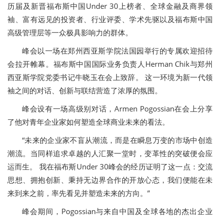
历届及新晋福布斯中国Under 30上榜者、全球金融及商界领
袖、富有远见的投资者、行业评委、学术先驱以及福布斯中国
高级管理层等一众极具影响力的群体。
峰会以一场在郑州西亚斯学院法国园举行的专属欢迎招待
会拉开帷幕。福布斯中国国际业务负责人Herman Chik与郑州
西亚斯学院党委书记牛晓玉在会上致辞。 这一环境为新一代领
袖之间的对话、创新与联结营造了浓厚的氛围。
峰会设有一场高级别对话，Armen Pogossian在会上分享
了他对青年企业家如何塑造全球商业未来的看法。
“未来的企业家不盲从潮流，而是在瞬息万变的市场中创造
潮流。当同样追求卓越的人汇聚一堂时，变革性的突破便会应
运而生。 我在福布斯Under 30峰会的经历证明了这一点：交流
思想、拥抱创新、秉持无边界合作的开放心态，我们便能在未
来到来之前，率先看见并塑造未来的方向。”
峰会期间，Pogossian与来自中国及全球各地的杰出企业