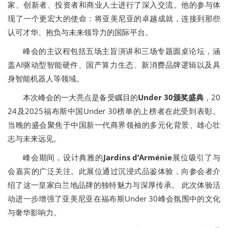
家、创新者、投资者和商业人士进行了深入交流。他的参与体
现了一个更宏大的使命：将亚美尼亚的卓越成就，连接到那些
认可才华、抱负与未来领导力的国际平台。
峰会的主议程包括五场主旨演讲和三场专题圆桌论坛，涵
盖AI驱动型智能硬件、国产算力生态、新消费品牌逻辑以及具
身智能机器人等领域。
本次峰会的一大亮点是备受瞩目的
Under 30
颁奖盛典
，20
24及2025福布斯中国Under 30榜单的上榜者在此受到表彰。
当晚的盛会聚焦于中国新一代商界领袖的多元化背景、雄心壮
志与未来远见。
峰会期间，设计典雅的
Jardins d‘Arménie
展位吸引了与
会嘉宾的广泛关注。此展位通过沉浸式品鉴体验，向参会者介
绍了这一皇家白兰地品牌的独特魅力与深厚传承。 此次体验活
动进一步增强了亚美尼亚在福布斯Under 30峰会氛围中的文化
与奢华影响力。