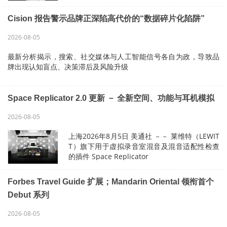
2026 年上半年及第二季度的财务业绩，反映出
其多年转型计划带来的深远影响：现金流创…
Cision 报告警示品牌正深陷高代价的“数据碎片化陷阱”
2026-08-05
最新分析揭示，搜索、社交媒体与人工智能信号各自为政，导致品
牌出现认知盲点、决策滞后及风险升级
芝加哥2026年8月5日 美通社 －－ 全球消费者及媒体智能领域的领
导者 Cision 今日发布全新报告《数据碎片化陷阱：为何更多数据无
Space Replicator 2.0 更新 － 全新空间、功能与耳机模拟
助品…
2026-08-05
上海2026年8月5日 美通社 －－ 莱维特（LEWIT
T）旗下用于虚拟录音室混音及混音适配性检查
的插件 Space Replicator
迎来了重大更新。根据用户社群反馈，Space R
eplicator
Forbes Travel Guide 扩展；Mandarin Oriental 领衔首个
现可精准定制听觉体验，满…
Debut 系列
2026-08-05