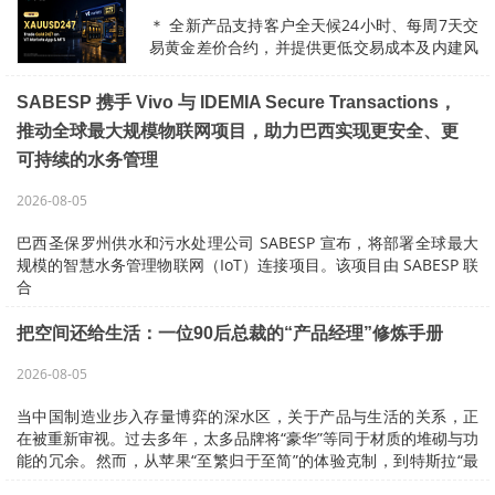
＊ 全新产品支持客户全天候24小时、每周7天交
易黄金差价合约，并提供更低交易成本及内建风
险控制机制 悉尼2026年8月5日 美通社 －－
全球多资产经纪商VT Markets
SABESP 携手 Vivo 与 IDEMIA Secure Transactions，
《https：www.vtmarkets.com…
推动全球最大规模物联网项目，助力巴西实现更安全、更
可持续的水务管理
2026-08-05
巴西圣保罗州供水和污水处理公司 SABESP 宣布，将部署全球最大
规模的智慧水务管理物联网（IoT）连接项目。该项目由 SABESP 联
合
TelefonicaVivo 与 IDEMIA Secure Transactions（IST）…
把空间还给生活：一位90后总裁的“产品经理”修炼手册
2026-08-05
当中国制造业步入存量博弈的深水区，关于产品与生活的关系，正
在被重新审视。过去多年，太多品牌将“豪华”等同于材质的堆砌与功
能的冗余。然而，从苹果“至繁归于至简”的体验克制，到特斯拉“最
好的零件是没有零件...…