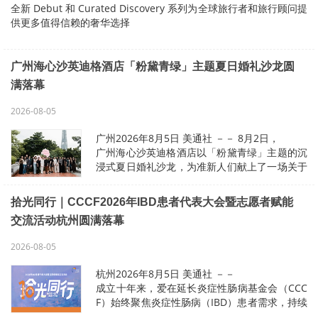
全新 Debut 和 Curated Discovery 系列为全球旅行者和旅行顾问提
供更多值得信赖的奢华选择
亚特兰大2026年8月5日 美通社 －－
全球豪华酒店权威机构《福布斯旅游指南》（FTG）今天宣布推出其
广州海心沙英迪格酒店「粉黛青绿」主题夏日婚礼沙龙圆
首次亮相和精选探…
满落幕
2026-08-05
广州2026年8月5日 美通社 －－ 8月2日，
广州海心沙英迪格酒店以「粉黛青绿」主题的沉
浸式夏日婚礼沙龙，为准新人们献上了一场关于
婚礼美学的灵感盛宴，集中展示了酒店五大婚宴
空间海心厅、粤•悦厅、观鹭台、户外草坪与光
拾光同行｜CCCF2026年IBD患者代表大会暨志愿者赋能
点•屋顶酒吧，…
交流活动杭州圆满落幕
2026-08-05
杭州2026年8月5日 美通社 －－
成立十年来，爱在延长炎症性肠病基金会（CCC
F）始终聚焦炎症性肠病（IBD）患者需求，持续
推动患者科普教育、医患协同共建及公益帮扶工