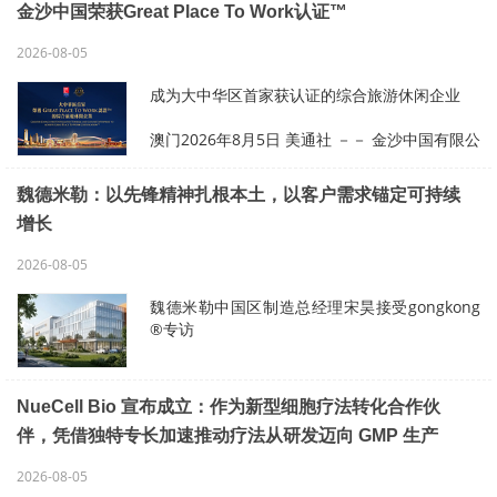
金沙中国荣获Great Place To Work认证™
2026-08-05
成为大中华区首家获认证的综合旅游休闲企业
澳门2026年8月5日 美通社 －－ 金沙中国有限公
司凭借以人为本的企业文化及卓越职场环境，首
次参与全球职场文化权威机构Great Place To
魏德米勒：以先锋精神扎根本土，以客户需求锚定可持续
Work™ 评选，即通过国际标准获颁Gr…
增长
2026-08-05
魏德米勒中国区制造总经理宋昊接受gongkong
®专访
上海2026年8月5日 美通社 －－ 近日，
坐落于苏州工业园区的魏德米勒亚洲运营总部正
NueCell Bio 宣布成立：作为新型细胞疗法转化合作伙
式启动，这不仅是魏德米勒深耕中国三十余年，
伴，凭借独特专长加速推动疗法从研发迈向 GMP 生产
产能规模跨越式升级的标志性一步，更是其传承
百…
2026-08-05