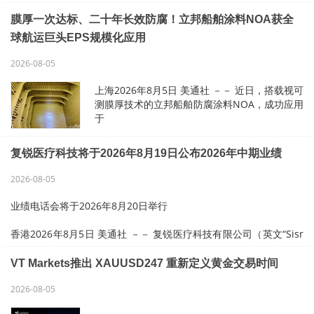
作，探索构建更加完善的患者支持体系。十年深
膜厚一次达标、二十年长效防腐！立邦船舶涂料NOA获全
耕，基金会不断汇聚医学…
球航运巨头EPS规模化应用
2026-08-05
上海2026年8月5日 美通社 －－ 近日，搭载视可
测膜厚技术的立邦船舶防腐涂料NOA，成功应用
于
全球航运巨头新加坡东太平洋航运公司（以下简
称“EPS”）的10艘新造LR2型成品油轮
复锐医疗科技将于2026年8月19日公布2026年中期业绩
。该批油轮由EPS委托长宏国际和广船国际两大
头部船…
2026-08-05
业绩电话会将于2026年8月20日举行
香港2026年8月5日 美通社 －－ 复锐医疗科技有限公司（英文“Sisr
am”；简称“公司”或“复锐医疗科技
”，股票代码：1696.HK），一家全球化的美丽健康集团，致力于以
VT Markets推出 XAUUSD247 重新定义黄金交易时间
能量源设备及注射…
2026-08-05